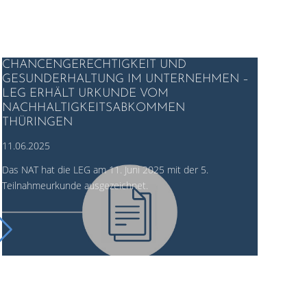
CHANCENGERECHTIGKEIT UND
GESUNDERHALTUNG IM UNTERNEHMEN –
LEG ERHÄLT URKUNDE VOM
NACHHALTIGKEITSABKOMMEN
THÜRINGEN
11.06.2025
Das NAT hat die LEG am 11. Juni 2025 mit der 5.
Teilnahmeurkunde ausgezeichnet.