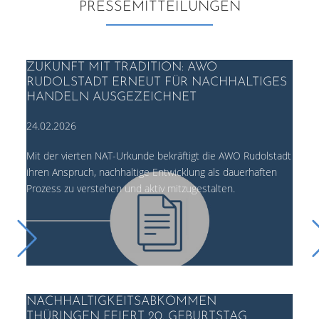
PRESSEMITTEILUNGEN
ZUKUNFT MIT TRADITION: AWO
RUDOLSTADT ERNEUT FÜR NACHHALTIGES
HANDELN AUSGEZEICHNET
24.02.2026
Mit der vierten NAT-Urkunde bekräftigt die AWO Rudolstadt
ihren Anspruch, nachhaltige Entwicklung als dauerhaften
Prozess zu verstehen und aktiv mitzugestalten.
NACHHALTIGKEITSABKOMMEN
THÜRINGEN FEIERT 20. GEBURTSTAG