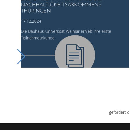
NACHHALTIGKEITSABKOMMENS
THÜRINGEN
17.12.2024
Die Bauhaus-Universität Weimar erhielt ihre erste
Teilnahmeurkunde.
gefördert d